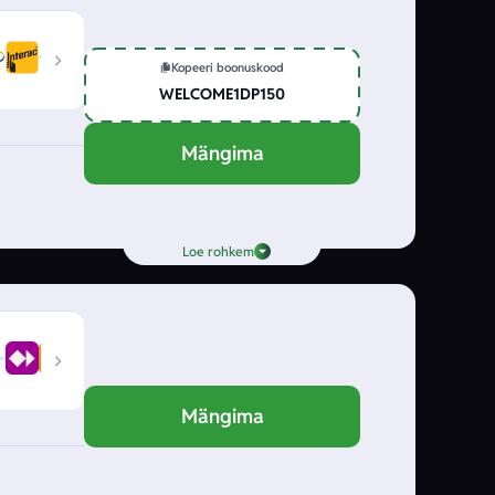
/7 tugi
 klubi
Kopeeri boonuskood
jaalsusprogramm
WELCOME1DP150
Mängima
Loe rohkem
no eelised
dalavahetuse boonus 50%
ordipanustamise boonus
nevad turniirid
Mängima