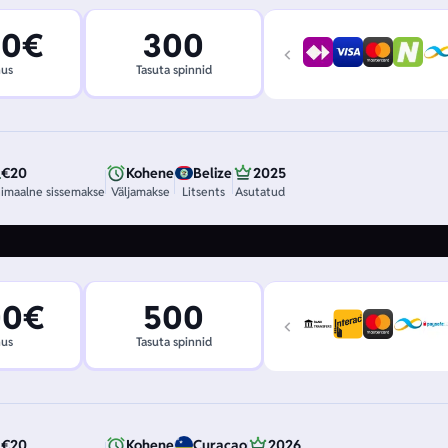
00€
300
60 TS
Väljamakselimiit
500€ päevas, 10 000€ kuus
24
100 TS
Sissemaksetasu
❌
VIP
us
Tasuta spinnid
5x (B)
Väljamaksetasu
❌
Lo
€20
Kohene
Belize
2025
imaalne sissemakse
Väljamakse
Litsents
Asutatud
Limiidid & tingimused
Kasii
00€
500
200%
Väljamakselimiit
5000€ / päev
Nä
800€
Sissemaksetasu
❌
Sp
us
Tasuta spinnid
5x (B)
Väljamaksetasu
❌
Eri
€20
Kohene
Curaçao
2026