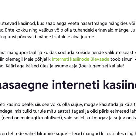
tegutsevad kasiinod, kus saab aega veeta hasartmänge mängides või 
d ühte kokku ning valikus võib olla tuhandeid erinevaid mänge. Ju
ning uusi põnevaid mänge lisatakse aina juurde.
gmist mänguportaali ja kuidas sõeluda kõikide nende valikute seast
siin olemegi! Meie põhjalik
interneti kasiinode ülevaade
toob sinuni 
. Kääri aga käised üles ja asume asja (loe: lugemise) kallale!
aasaegne interneti kasii
i kasiino peale, siis see võiks olla sujuv, mugav kasutada ja käia
ndega, mis tulid turule mitu aastat tagasi ja olid päris esimesed l
 (need on muidugi ka olulised), vaid sellel, kui mugav ja sujuv on
ri lehtede vahel liikumine sujuv – leiad mängud kiiresti üles ning kõ