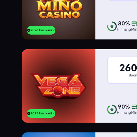
80%
Hinnang
Min
2026 Uus kasiino
Boonused & tasuta spinnid
26
1. sissemakse boonuse protsent
100% + 
1. sissemakse boonuse summa
Boon
Läbimängimise nõue
4
90%
Hinnang
Min
2025 Uus kasiino
Boonused & tasuta spinnid