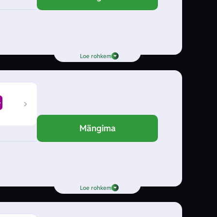
Loe rohkem
no eelised
rvitusboonuste valik
port panustamine
P-dega slotid
Mängima
Loe rohkem
no eelised