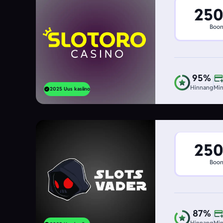
25
1. sissemakse boonuse protsent
125% +
1. sissemakse boonuse summa
Boon
Läbimängimise nõue
4
95%
Hinnang
Min
2025 Uus kasiino
Boonused & tasuta spinnid
25
1. sissemakse boonuse protsent
1. sissemakse boonuse summa
Boon
Läbimängimise nõue
4
87%
Hinnang
Min