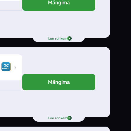
Mängima
Loe rohkem
no eelised
shback 15%
P boonused
jaalsusprogramm
Mängima
Loe rohkem
no eelised